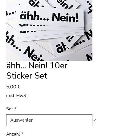
ähh... Nein! 10er
Sticker Set
Preis
5,00 €
exkl. MwSt.
Set
*
Anzahl
*