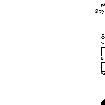
W
Slay
S
V
Em
Wa