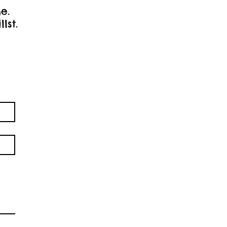
e.
llst.