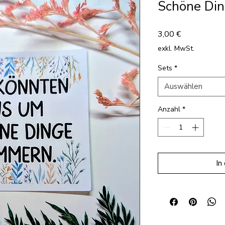
Schöne Ding
Preis
3,00 €
exkl. MwSt.
Sets
*
Auswählen
Anzahl
*
In