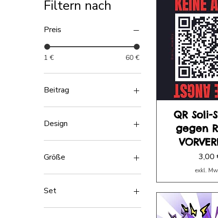
Filtern nach
Preis
1 €
60 €
Beitrag
Big Patron Energy
QR Soli-S
Drop a Doodle
Design
gegen R
Shut up and take my
VORVER
money!
Bastards
Toss a coin to your artist
Bi
Preis
3,00 
Größe
Pride
exkl. Mw
Queer
A4
The Riot Tarot
A5
Set
trans
groß(10)
klein(40)
1