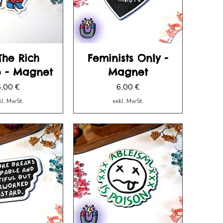
The Rich
Feminists Only -
e - Magnet
Magnet
reis
Preis
6,00 €
6,00 €
kl. MwSt.
exkl. MwSt.