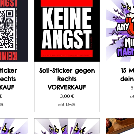
ticker
Soli-Sticker gegen
15 
echts
Rechts
dein
KAUF
VORVERKAUF
P
5
Preis
€
3,00 €
ex
St.
exkl. MwSt.