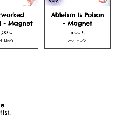
rworked
Ableism Is Poison
d - Magnet
- Magnet
reis
Preis
6,00 €
6,00 €
kl. MwSt.
exkl. MwSt.
e.
llst.