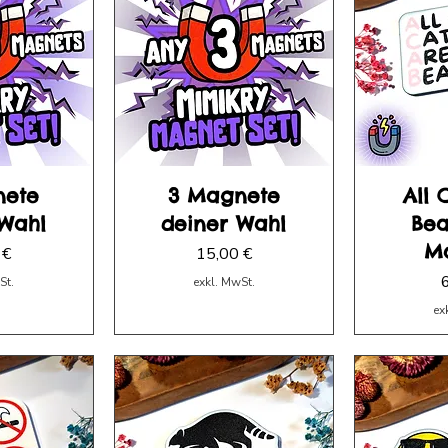
nete
3 Magnete
All 
 Wahl
deiner Wahl
Bea
M
Preis
 €
15,00 €
P
St.
exkl. MwSt.
ex