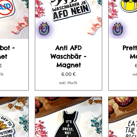
bot -
Anti AFD
Pret
et
Waschbär -
M
Magnet
P
€
Preis
6,00 €
St.
ex
exkl. MwSt.