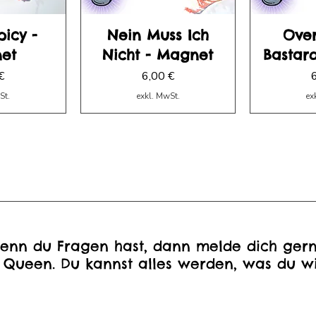
icy -
Nein Muss Ich
Ove
et
Nicht - Magnet
Bastar
Preis
P
€
6,00 €
St.
exkl. MwSt.
ex
enn du Fragen hast, dann melde dich gern
 Queen. Du kannst alles werden, was du wi