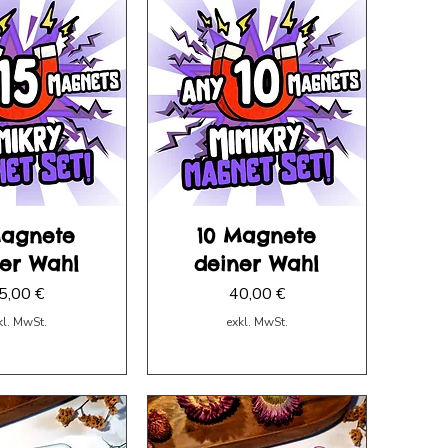
Magnete
10 Magnete
er Wahl
deiner Wahl
reis
Preis
5,00 €
40,00 €
kl. MwSt.
exkl. MwSt.