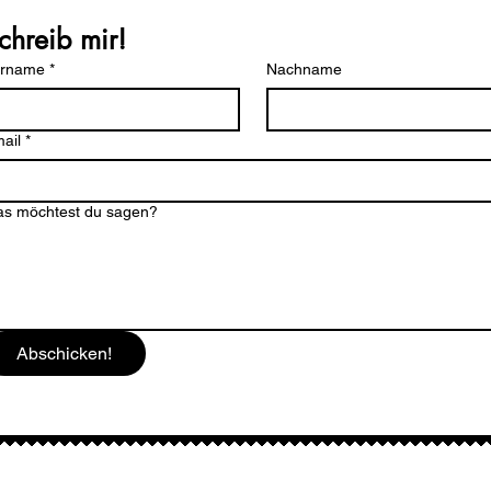
chreib mir!
orname
*
Nachname
ail
*
s möchtest du sagen?
Abschicken!