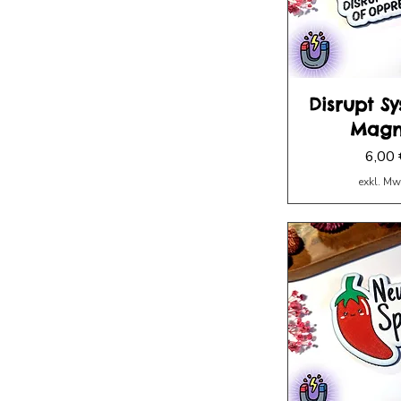
Disrupt Sy
Magn
Preis
6,00 
exkl. Mw