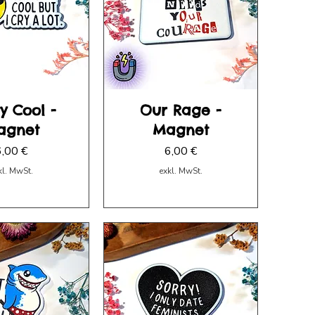
ty Cool -
Our Rage -
agnet
Magnet
reis
Preis
6,00 €
6,00 €
kl. MwSt.
exkl. MwSt.