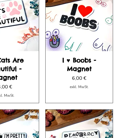
Cats Are
I ♥ Boobs -
utiful -
Magnet
agnet
Preis
6,00 €
reis
6,00 €
exkl. MwSt.
kl. MwSt.