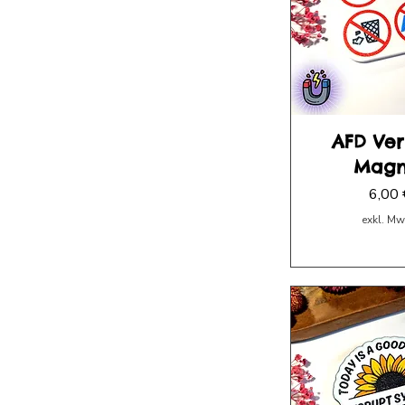
AFD Ver
Magn
Preis
6,00 
exkl. Mw