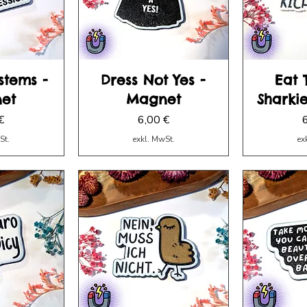
stems -
Dress Not Yes -
Eat 
et
Magnet
Sharki
Preis
P
€
6,00 €
St.
exkl. MwSt.
ex