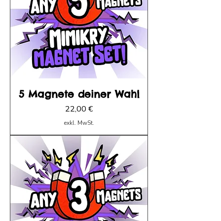
5 Magnete deiner Wahl
Preis
22,00 €
exkl. MwSt.