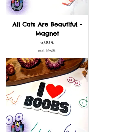
All Cats Are Beautiful -
Magnet
Preis
6,00 €
exkl. MwSt.