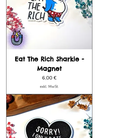
Eat The Rich Sharkie -
Magnet
Preis
6,00 €
exkl. MwSt.