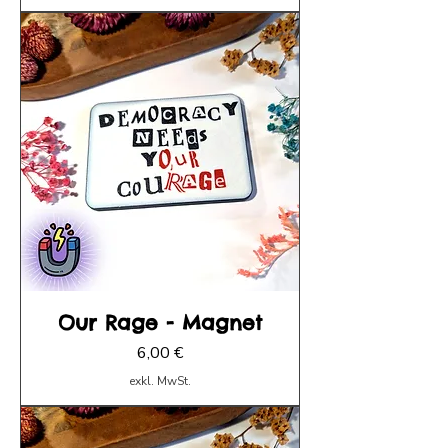
Our Rage - Magnet
Preis
6,00 €
exkl. MwSt.