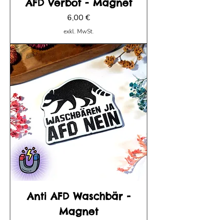
AFD Verbot - Magnet
Preis
6,00 €
exkl. MwSt.
Anti AFD Waschbär -
Magnet