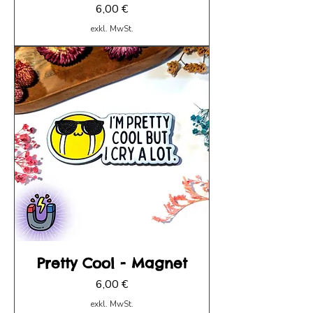
Preis
6,00 €
exkl. MwSt.
Pretty Cool - Magnet
Preis
6,00 €
exkl. MwSt.