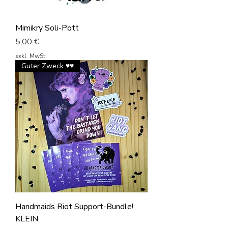
Mimikry Soli-Pott
Preis
5,00 €
exkl. MwSt.
Guter Zweck ♥♥
Handmaids Riot Support-Bundle!
KLEIN