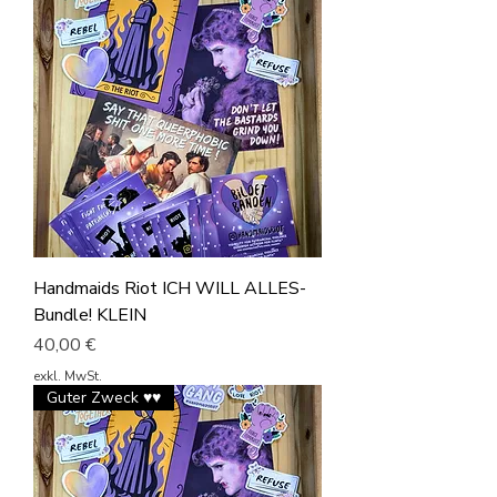
Handmaids Riot ICH WILL ALLES-
Bundle! KLEIN
Preis
40,00 €
exkl. MwSt.
Guter Zweck ♥♥