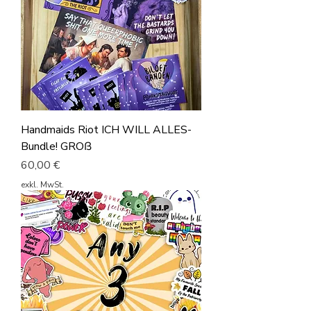
Handmaids Riot ICH WILL ALLES-
Bundle! GROß
Preis
60,00 €
exkl. MwSt.