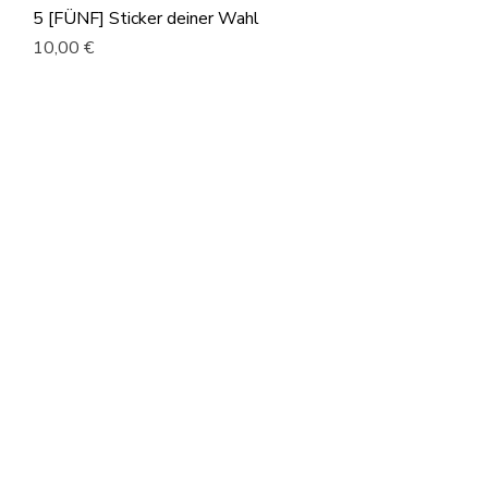
5 [FÜNF] Sticker deiner Wahl
Preis
10,00 €
exkl. MwSt.
10 [ZEHN] Sticker deiner Wahl
Preis
15,00 €
exkl. MwSt.