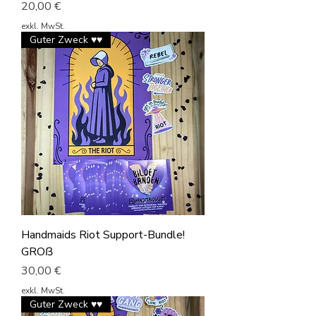
Preis
20,00 €
exkl. MwSt.
Guter Zweck ♥♥
Handmaids Riot Support-Bundle!
GROß
Preis
30,00 €
exkl. MwSt.
Guter Zweck ♥♥