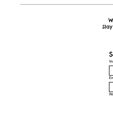
W
Slay
S
V
Em
Wa