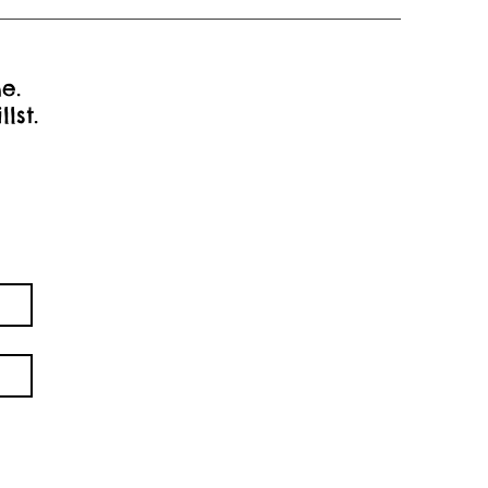
e.
llst.