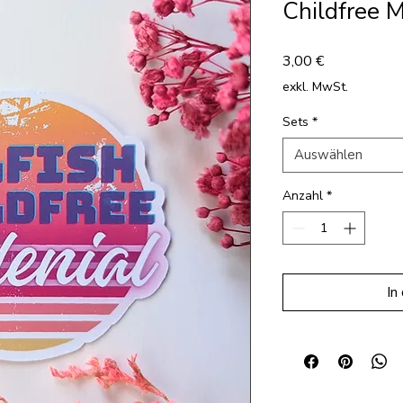
Childfree Mi
Preis
3,00 €
exkl. MwSt.
Sets
*
Auswählen
Anzahl
*
In