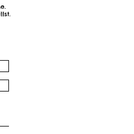
e.
llst.