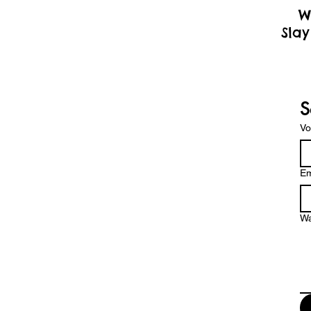
W
Slay
S
V
Em
Wa