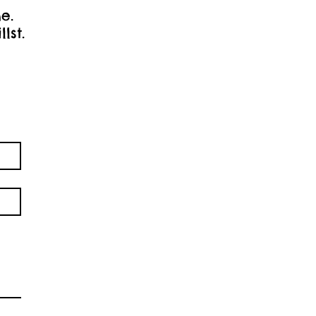
e.
llst.