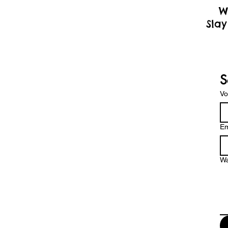
W
Slay
S
V
Em
Wa