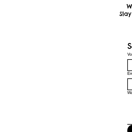
W
Slay
S
V
Em
Wa