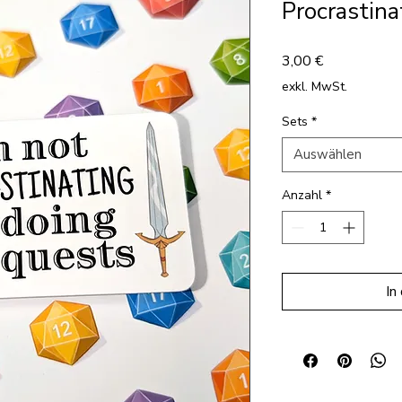
Procrastina
Preis
3,00 €
exkl. MwSt.
Sets
*
Auswählen
Anzahl
*
In