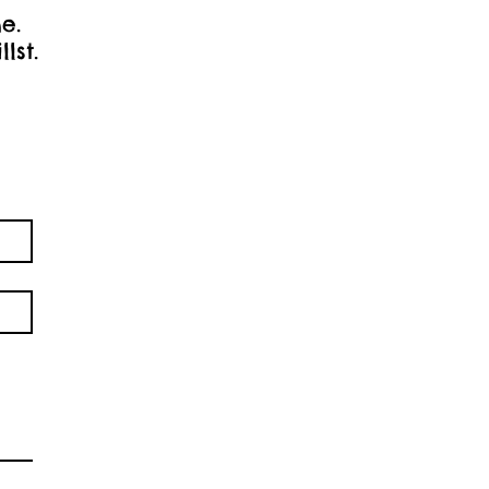
e.
llst.