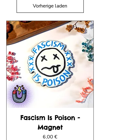
Vorherige laden
Fascism Is Poison -
Magnet
Preis
6,00 €