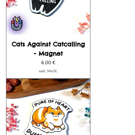
Cats Against Catcalling
- Magnet
Preis
6,00 €
exkl. MwSt.