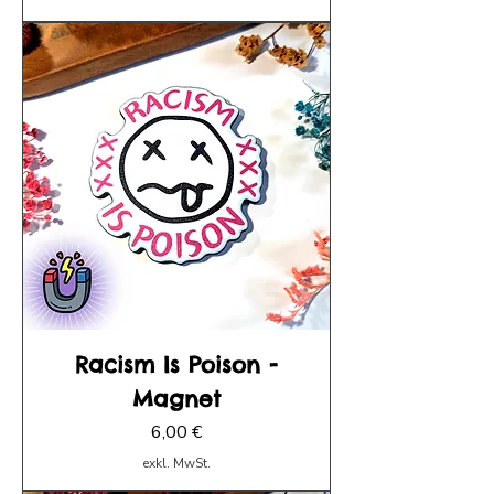
Racism Is Poison -
Magnet
Preis
6,00 €
exkl. MwSt.