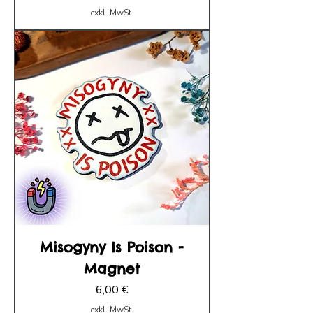
exkl. MwSt.
Misogyny Is Poison -
Magnet
Preis
6,00 €
exkl. MwSt.