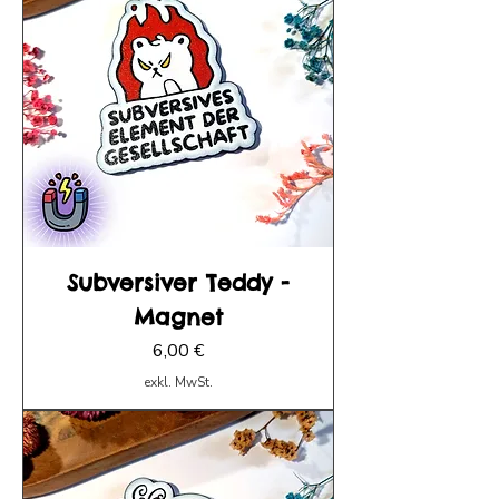
Subversiver Teddy -
Magnet
Preis
6,00 €
exkl. MwSt.