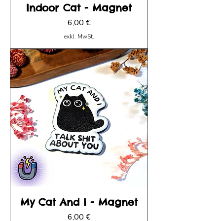
Indoor Cat - Magnet
Preis
6,00 €
exkl. MwSt.
My Cat And I - Magnet
Preis
6,00 €