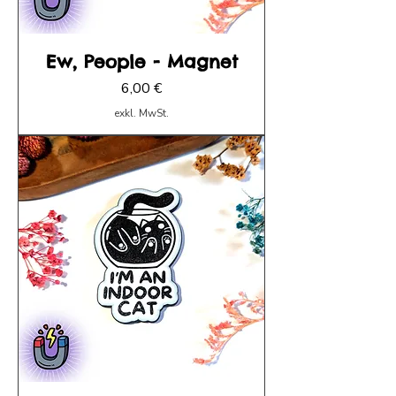
Ew, People - Magnet
Preis
6,00 €
exkl. MwSt.