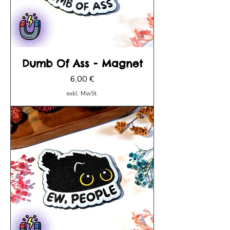
Dumb Of Ass - Magnet
Preis
6,00 €
exkl. MwSt.