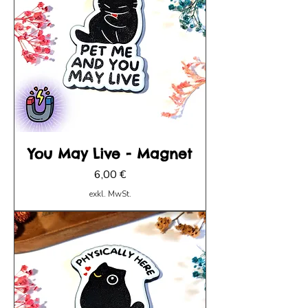
You May Live - Magnet
Preis
6,00 €
exkl. MwSt.