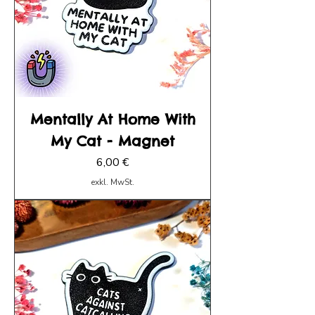
Mentally At Home With
My Cat - Magnet
Preis
6,00 €
exkl. MwSt.