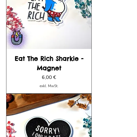
Eat The Rich Sharkie -
Magnet
Preis
6,00 €
exkl. MwSt.