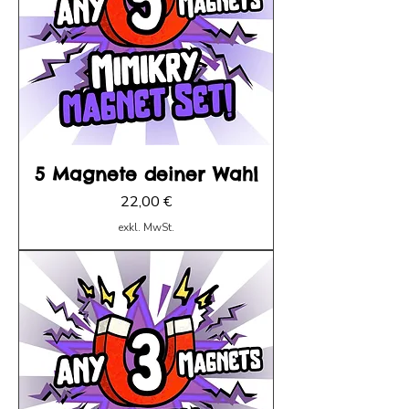
5 Magnete deiner Wahl
Preis
22,00 €
exkl. MwSt.