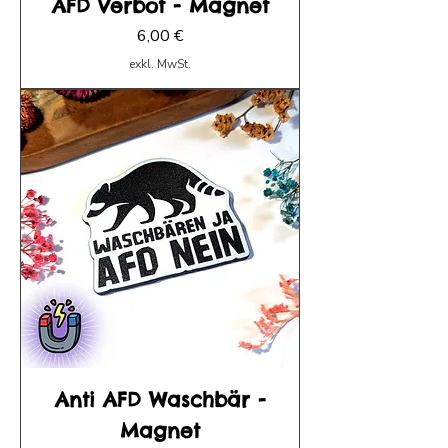
AFD Verbot - Magnet
Preis
6,00 €
exkl. MwSt.
Anti AFD Waschbär -
Magnet