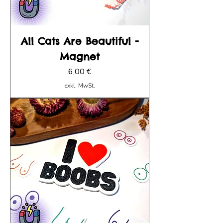
All Cats Are Beautiful -
Magnet
Preis
6,00 €
exkl. MwSt.