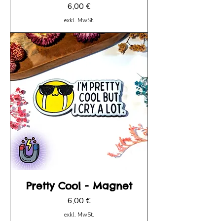
Preis
6,00 €
exkl. MwSt.
Pretty Cool - Magnet
Preis
6,00 €
exkl. MwSt.