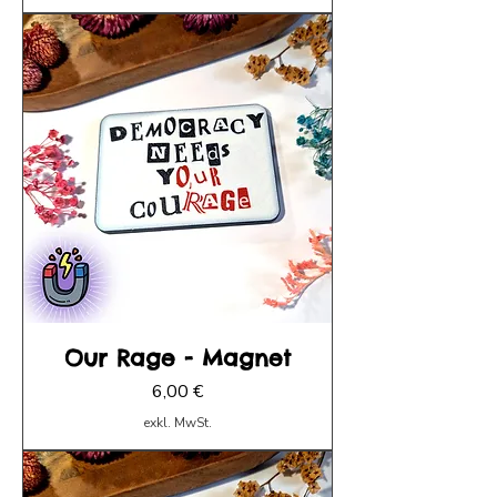
Our Rage - Magnet
Preis
6,00 €
exkl. MwSt.