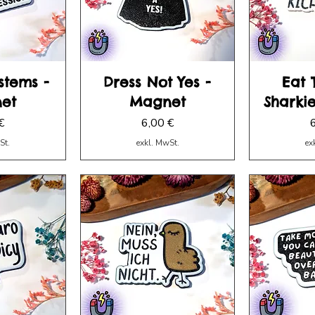
stems -
Dress Not Yes -
Eat 
et
Magnet
Sharki
Preis
P
€
6,00 €
St.
exkl. MwSt.
ex