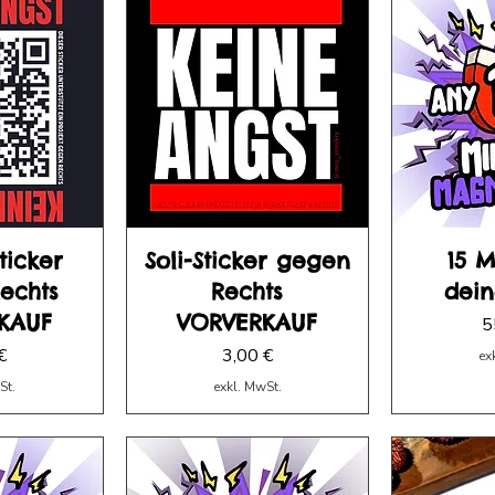
ticker
Soli-Sticker gegen
15 
echts
Rechts
dein
KAUF
VORVERKAUF
P
5
Preis
€
3,00 €
ex
St.
exkl. MwSt.