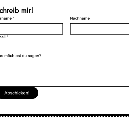
chreib mir!
orname
*
Nachname
ail
*
s möchtest du sagen?
Abschicken!