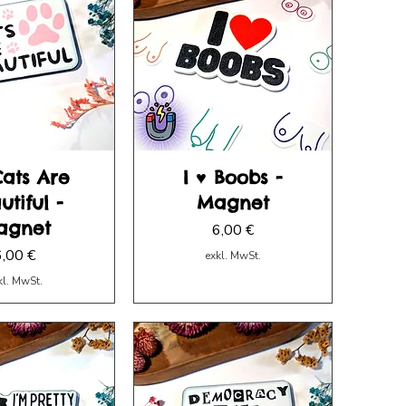
Cats Are
I ♥ Boobs -
utiful -
Magnet
agnet
Preis
6,00 €
reis
6,00 €
exkl. MwSt.
kl. MwSt.