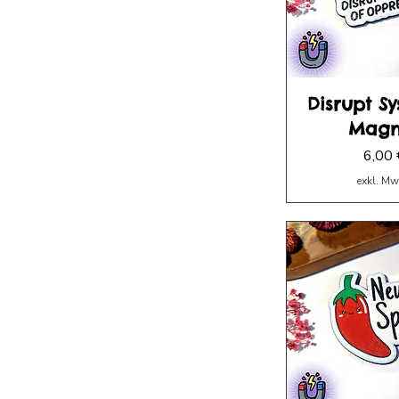
Disrupt Sy
Magn
Preis
6,00 
exkl. Mw