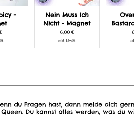
icy -
Nein Muss Ich
Ove
et
Nicht - Magnet
Bastar
Preis
P
€
6,00 €
St.
exkl. MwSt.
ex
enn du Fragen hast, dann melde dich gern
 Queen. Du kannst alles werden, was du wi