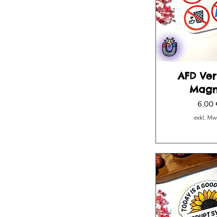
AFD Ver
Magn
Preis
6,00 
exkl. Mw