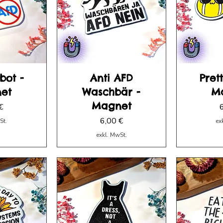
bot -
Anti AFD
Pret
et
Waschbär -
M
Magnet
P
€
Preis
6,00 €
St.
ex
exkl. MwSt.