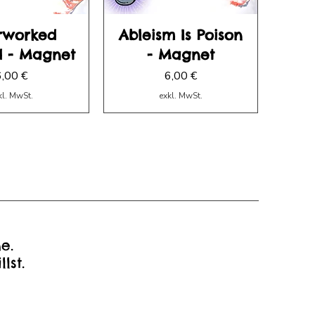
rworked
Ableism Is Poison
d - Magnet
- Magnet
reis
Preis
6,00 €
6,00 €
kl. MwSt.
exkl. MwSt.
e.
llst.