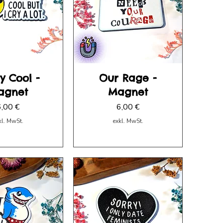
ty Cool -
Our Rage -
agnet
Magnet
reis
Preis
6,00 €
6,00 €
kl. MwSt.
exkl. MwSt.