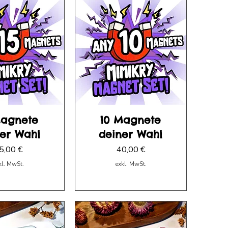
Magnete
10 Magnete
er Wahl
deiner Wahl
reis
Preis
5,00 €
40,00 €
kl. MwSt.
exkl. MwSt.