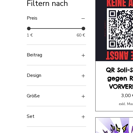
Filtern nach
Preis
1 €
60 €
Beitrag
Big Patron Energy
QR Soli-S
Drop a Doodle
Design
gegen R
Shut up and take my
VORVER
money!
Bastards
Toss a coin to your artist
Bi
Preis
3,00 
Größe
Pride
exkl. Mw
Queer
A4
The Riot Tarot
A5
Set
trans
groß(10)
klein(40)
1