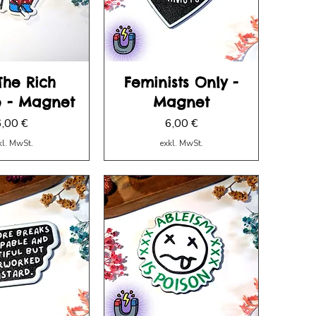
The Rich
Feminists Only -
e - Magnet
Magnet
reis
Preis
6,00 €
6,00 €
kl. MwSt.
exkl. MwSt.