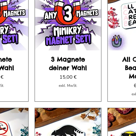
nete
3 Magnete
All 
 Wahl
deiner Wahl
Bea
M
Preis
 €
15,00 €
P
St.
exkl. MwSt.
ex